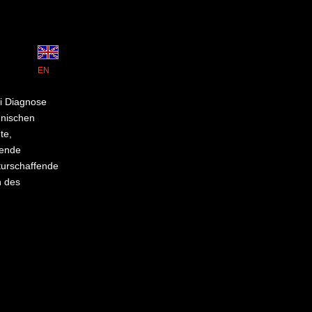
EN
i Diagnose
hnischen
te,
rende
turschaffende
n des