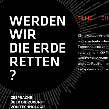
FILME
SH
Klimawandel, Arten
und eventueller Bew
Fortschritt eine ze
verändernd in die Na
Naturwissenschaftle
und das Publikum m
Erdsystems und die 